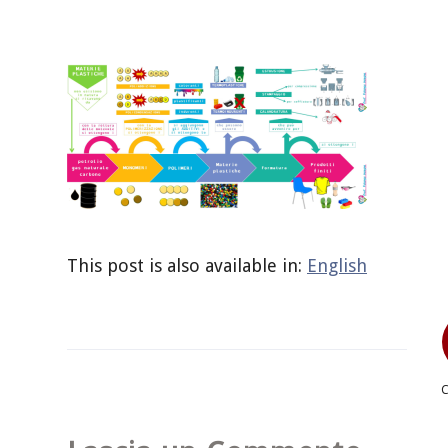
This post is also available in:
English