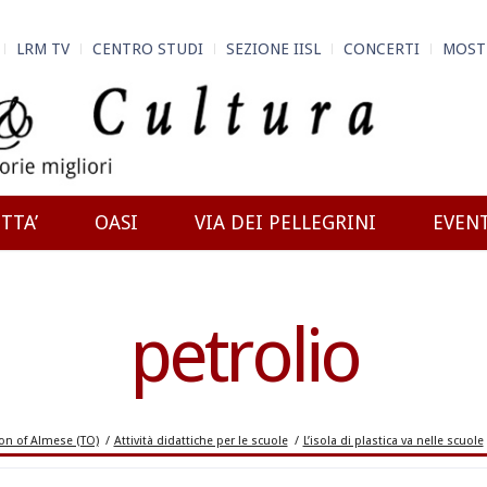
LRM TV
CENTRO STUDI
SEZIONE IISL
CONCERTI
MOST
TTA’
OASI
VIA DEI PELLEGRINI
EVEN
petrolio
n of Almese (TO)
/
Attività didattiche per le scuole
/
L’isola di plastica va nelle scuole