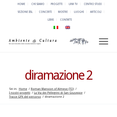
HOME
CHI SIAMO
PROGETTI
LRM TV
CENTRO STUDI
SEZIONE IISL
CONCERTI
MOSTRE
LUOGHI
ARTICOLI
LIBRI
CONTATTI
diramazione 2
Sei in:
Home
/
Roman Mansion of Almese (TO)
/
I nostri progetti
/
La Via dei Pellegrini di San Giuseppe
/
Tracce GPX del percorso
/
diramazione 2