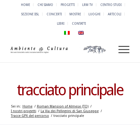
HOME
CHI SIAMO
PROGETTI
LRM TV
CENTRO STUDI
SEZIONE IISL
CONCERTI
MOSTRE
LUOGHI
ARTICOLI
LIBRI
CONTATTI
tracciato principale
Sei in:
Home
/
Roman Mansion of Almese (TO)
/
I nostri progetti
/
La Via dei Pellegrini di San Giuseppe
/
Tracce GPX del percorso
/
tracciato principale