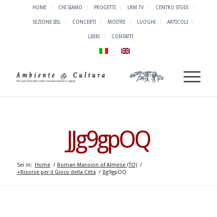
HOME
CHI SIAMO
PROGETTI
LRM TV
CENTRO STUDI
SEZIONE IISL
CONCERTI
MOSTRE
LUOGHI
ARTICOLI
LIBRI
CONTATTI
JJg9gpOQ
Sei in:
Home
/
Roman Mansion of Almese (TO)
/
+Risorse per il Gioco della Città
/
JJg9gpOQ