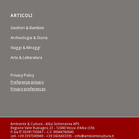
ARTICOLI
Genitori & Bambini
Archeologia & Storia
Viaggi & Miraggi
Arte & Letteratura
Privacy Policy
Preferenze privacy
Privacy preferences
Ambiente & Cultura - Alba Sotterranea APS
Regione Valle Rubiagno 23 - 12040 Vezza d’Alba (CN)
P. Iva IT 03381730047 – C.F. 90044760040
cell. +39 3397349949 - +39 3426433395 - info@ambientecultura.it