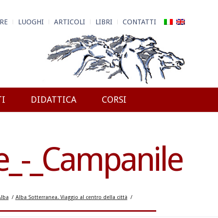
RE
LUOGHI
ARTICOLI
LIBRI
CONTATTI
TI
DIDATTICA
CORSI
e_-_Campanile
Alba
/
Alba Sotterranea. Viaggio al centro della città
/