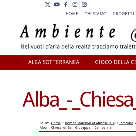
HOME
CHI SIAMO
PROGETTI
ALBA SOTTERRANEA
GIOCO DELLA CI
NEWS
Alba_-_Chies
Sei in:
Home
/
Roman Mansion of Almese (TO)
/
Territorio
Alba_-_Chiesa_di_San_Giuseppe_-_Campanile