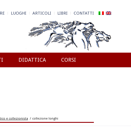
RE
LUOGHI
ARTICOLI
LIBRI
CONTATTI
TI
DIDATTICA
CORSI
i
tico e collezionista
/
collezione longhi