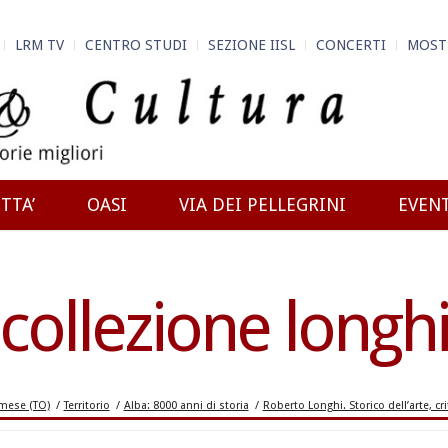
LRM TV
CENTRO STUDI
SEZIONE IISL
CONCERTI
MOST
TTA’
OASI
VIA DEI PELLEGRINI
EVEN
collezione longh
mese (TO)
/
Territorio
/
Alba: 8000 anni di storia
/
Roberto Longhi. Storico dell’arte, cri