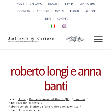
HOME
CHI SIAMO
PROGETTI
LRM TV
CENTRO STUDI
SEZIONE IISL
CONCERTI
MOSTRE
LUOGHI
ARTICOLI
LIBRI
CONTATTI
roberto longi e anna
banti
Sei in:
Home
/
Roman Mansion of Almese (TO)
/
Territorio
/
Alba: 8000 anni di storia
/
Roberto Longhi. Storico dell’arte, critico e collezionista
/
roberto longi e anna banti