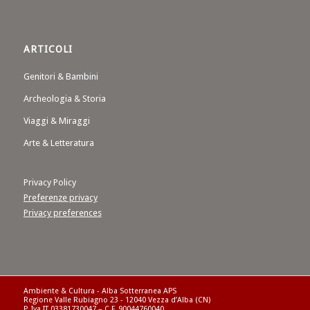
ARTICOLI
Genitori & Bambini
Archeologia & Storia
Viaggi & Miraggi
Arte & Letteratura
Privacy Policy
Preferenze privacy
Privacy preferences
Ambiente & Cultura - Alba Sotterranea APS
Regione Valle Rubiagno 23 - 12040 Vezza d’Alba (CN)
P. Iva IT 03381730047 – C.F. 90044760040