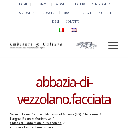
HOME
CHI SIAMO
PROGETTI
LRM TV
CENTRO STUDI
SEZIONE IISL
CONCERTI
MOSTRE
LUOGHI
ARTICOLI
LIBRI
CONTATTI
abbazia-di-
vezzolano.facciata
Sei in:
Home
/
Roman Mansion of Almese (TO)
/
Territorio
/
Langhe, Roero e Monferrato
/
Chiesa di Santa Maria di Vezzolano
/
abbazia-di-vezzolano.facciata