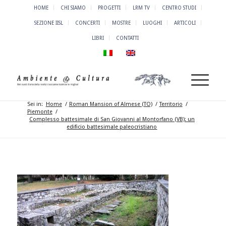
HOME
CHI SIAMO
PROGETTI
LRM TV
CENTRO STUDI
SEZIONE IISL
CONCERTI
MOSTRE
LUOGHI
ARTICOLI
LIBRI
CONTATTI
Sei in:
Home
/
Roman Mansion of Almese (TO)
/
Territorio
/
Piemonte
/
Complesso battesimale di San Giovanni al Montorfano (VB): un
edificio battesimale paleocristiano