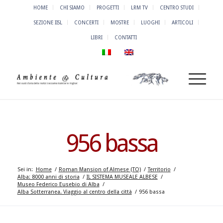
HOME
CHI SIAMO
PROGETTI
LRM TV
CENTRO STUDI
SEZIONE IISL
CONCERTI
MOSTRE
LUOGHI
ARTICOLI
LIBRI
CONTATTI
956 bassa
Sei in:
Home
/
Roman Mansion of Almese (TO)
/
Territorio
/
Alba: 8000 anni di storia
/
IL SISTEMA MUSEALE ALBESE
/
Museo Federico Eusebio di Alba
/
Alba Sotterranea. Viaggio al centro della città
/
956 bassa