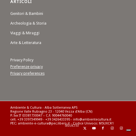
ARTICOLI
Genitori & Bambini
Archeologia & Storia
Viaggi & Miraggi
Arte & Letteratura
Privacy Policy
Preferenze privacy
Privacy preferences
Ambiente & Cultura - Alba Sotterranea APS
Regione Valle Rubiagno 23 - 12040 Vezza d’Alba (CN)
P. Iva IT 03381730047 – C.F. 90044760040
cell. +39 3397349949 - +39 3426433395 - info@ambientecultura.it
PEC: ambiente-e-cultura@pec.libero.it - Codice Univoco: M5UXCR1