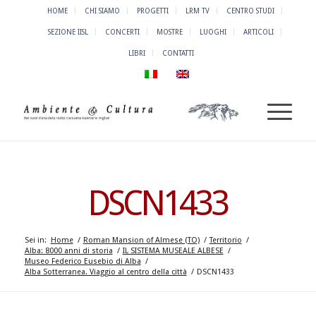
HOME
CHI SIAMO
PROGETTI
LRM TV
CENTRO STUDI
SEZIONE IISL
CONCERTI
MOSTRE
LUOGHI
ARTICOLI
LIBRI
CONTATTI
DSCN1433
Sei in:
Home
/
Roman Mansion of Almese (TO)
/
Territorio
/
Alba: 8000 anni di storia
/
IL SISTEMA MUSEALE ALBESE
/
Museo Federico Eusebio di Alba
/
Alba Sotterranea. Viaggio al centro della città
/
DSCN1433