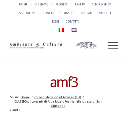
HOME
CHI SIAMO
PROGETTI
LRM TV
CENTRO STUDI
SEZIONE IISL
CONCERTI
MOSTRE
LUOGHI
ARTICOLI
LIBRI
CONTATTI
amf3
Sei in:
Home
/
Roman Mansion of Almese (TO)
/
CLASSICA. I concerti di Alba Music Festival alla chiesa di San
Giuseppe
/
amf3