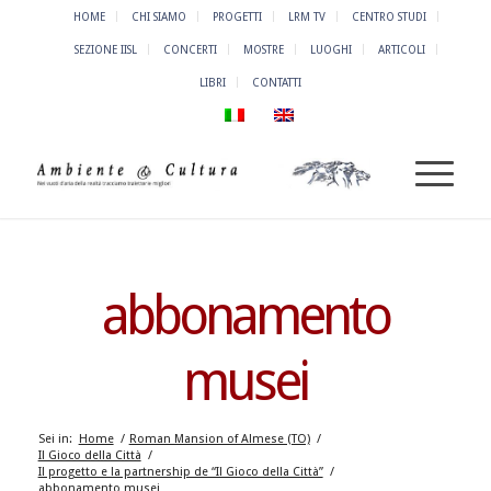
HOME
CHI SIAMO
PROGETTI
LRM TV
CENTRO STUDI
SEZIONE IISL
CONCERTI
MOSTRE
LUOGHI
ARTICOLI
LIBRI
CONTATTI
abbonamento
musei
Sei in:
Home
/
Roman Mansion of Almese (TO)
/
Il Gioco della Città
/
Il progetto e la partnership de “Il Gioco della Città”
/
abbonamento musei