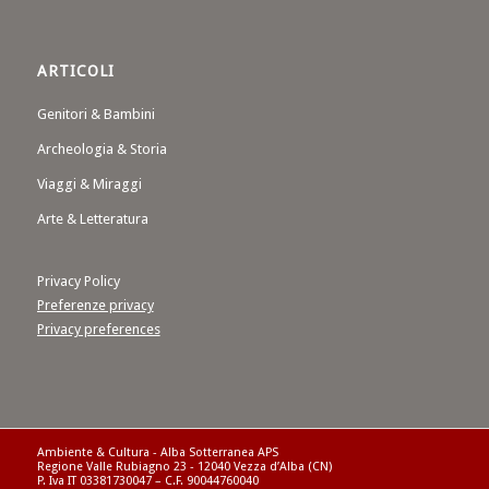
ARTICOLI
Genitori & Bambini
Archeologia & Storia
Viaggi & Miraggi
Arte & Letteratura
Privacy Policy
Preferenze privacy
Privacy preferences
Ambiente & Cultura - Alba Sotterranea APS
Regione Valle Rubiagno 23 - 12040 Vezza d’Alba (CN)
P. Iva IT 03381730047 – C.F. 90044760040