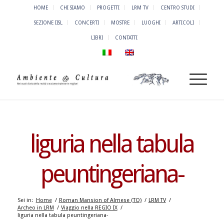
HOME
CHI SIAMO
PROGETTI
LRM TV
CENTRO STUDI
SEZIONE IISL
CONCERTI
MOSTRE
LUOGHI
ARTICOLI
LIBRI
CONTATTI
liguria nella tabula
peuntingeriana-
Sei in:
Home
/
Roman Mansion of Almese (TO)
/
LRM TV
/
Archeo in LRM
/
Viaggio nella REGIO IX
/
liguria nella tabula peuntingeriana-