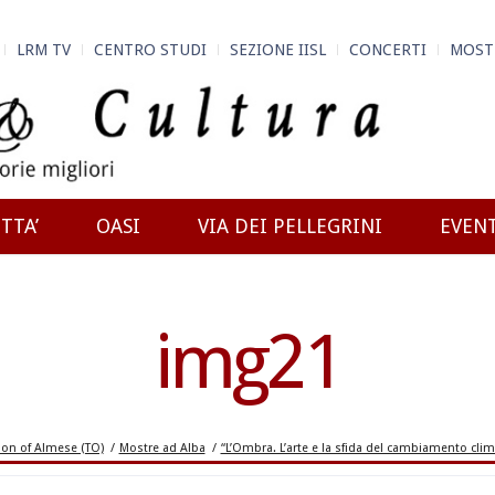
LRM TV
CENTRO STUDI
SEZIONE IISL
CONCERTI
MOST
TTA’
OASI
VIA DEI PELLEGRINI
EVEN
img21
n of Almese (TO)
/
Mostre ad Alba
/
“L’Ombra. L’arte e la sfida del cambiamento clim