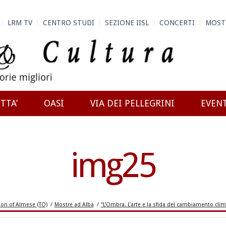
LRM TV
CENTRO STUDI
SEZIONE IISL
CONCERTI
MOST
TTA’
OASI
VIA DEI PELLEGRINI
EVEN
img25
n of Almese (TO)
/
Mostre ad Alba
/
“L’Ombra. L’arte e la sfida del cambiamento clim