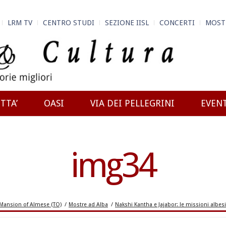
LRM TV
CENTRO STUDI
SEZIONE IISL
CONCERTI
MOST
TTA’
OASI
VIA DEI PELLEGRINI
EVEN
img34
ansion of Almese (TO)
/
Mostre ad Alba
/
Nakshi Kantha e Jajabor: le missioni albes