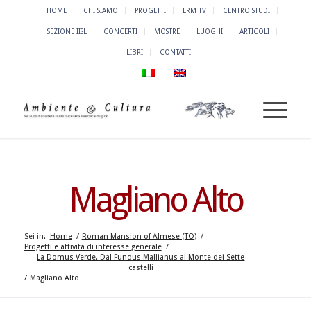
HOME
CHI SIAMO
PROGETTI
LRM TV
CENTRO STUDI
SEZIONE IISL
CONCERTI
MOSTRE
LUOGHI
ARTICOLI
LIBRI
CONTATTI
Magliano Alto
Sei in:
Home
/
Roman Mansion of Almese (TO)
/
Progetti e attività di interesse generale
/
La Domus Verde. Dal Fundus Mallianus al Monte dei Sette
castelli
/
Magliano Alto