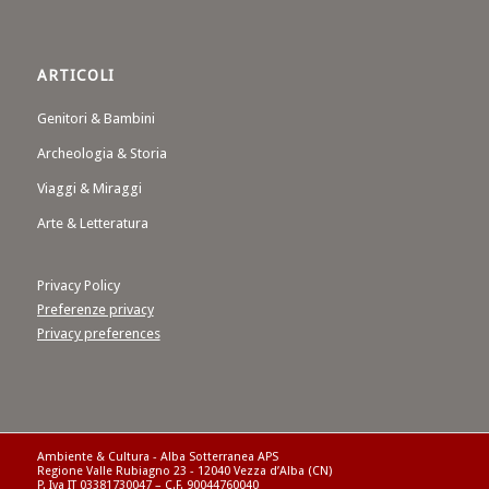
ARTICOLI
Genitori & Bambini
Archeologia & Storia
Viaggi & Miraggi
Arte & Letteratura
Privacy Policy
Preferenze privacy
Privacy preferences
Ambiente & Cultura - Alba Sotterranea APS
Regione Valle Rubiagno 23 - 12040 Vezza d’Alba (CN)
P. Iva IT 03381730047 – C.F. 90044760040