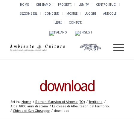
HOME
CHI SIAMO
PROGETTI
LRM TV
CENTRO STUDI
SEZIONE IISL
CONCERTI
MOSTRE
LUOGHI
ARTICOLI
LIBRI
CONTATTI
download
Sei in:
Home
/
Roman Mansion of Almese (TO)
/
Territorio
/
Alba: 8000 anni di storia
/
Le chiese di Alba, tesori del territorio.
/
Chiesa di San Giuseppe
/
download