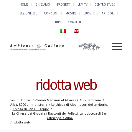
HOME
CHI SIAMO
PROGETTI
LRM TV
CENTRO STUDI
SEZIONE IISL
CONCERTI
MOSTRE
LUOGHI
ARTICOLI
LIBRI
CONTATTI
ridotta web
Sei in:
Home
/
Roman Mansion of Almese (TO)
/
Territorio
/
Alba: 8000 anni di storia
/
Le chiese di Alba, tesori del territorio.
/
Chiesa di San Giuseppe
/
La Chiesa dei Giochi e i Racconti dei Folletti. La ludoteca di San
Giuseppe a Alba.
/
ridotta web