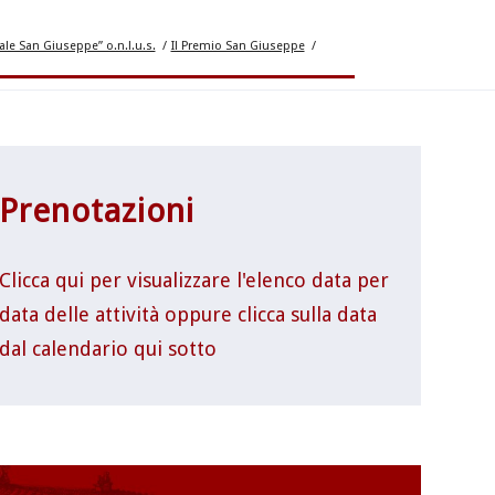
le San Giuseppe” o.n.l.u.s.
/
Il Premio San Giuseppe
/
Prenotazioni
Clicca qui per visualizzare l'elenco data per
data delle attività oppure clicca sulla data
dal calendario qui sotto