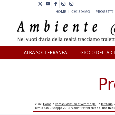
HOME
CHI SIAMO
PROGETTI
ALBA SOTTERRANEA
GIOCO DELLA CI
NEWS
Pr
Sei in:
Home
/
Roman Mansion of Almese (TO)
/
Territorio
Premio San Giuseppe 2019: “Carlin” Petrini erede di una trad