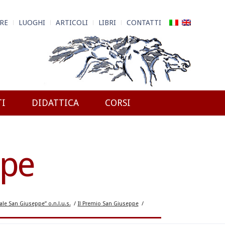
RE
LUOGHI
ARTICOLI
LIBRI
CONTATTI
TI
DIDATTICA
CORSI
ppe
le San Giuseppe” o.n.l.u.s.
/
Il Premio San Giuseppe
/