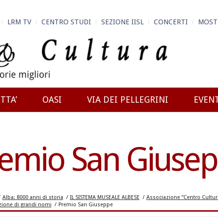
LRM TV
CENTRO STUDI
SEZIONE IISL
CONCERTI
MOST
TTA’
OASI
VIA DEI PELLEGRINI
EVEN
emio San Giuse
/
Alba: 8000 anni di storia
/
IL SISTEMA MUSEALE ALBESE
/
Associazione “Centro Cultura
izione di grandi nomi
/
Premio San Giuseppe