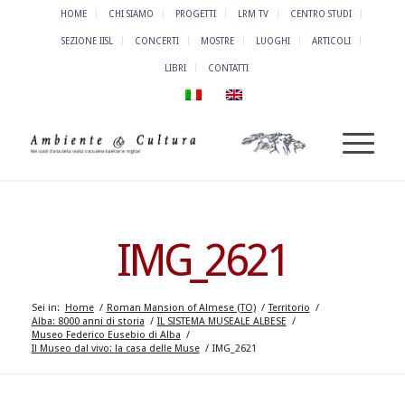
HOME
CHI SIAMO
PROGETTI
LRM TV
CENTRO STUDI
SEZIONE IISL
CONCERTI
MOSTRE
LUOGHI
ARTICOLI
LIBRI
CONTATTI
IMG_2621
Sei in:
Home
/
Roman Mansion of Almese (TO)
/
Territorio
/
Alba: 8000 anni di storia
/
IL SISTEMA MUSEALE ALBESE
/
Museo Federico Eusebio di Alba
/
Il Museo dal vivo: la casa delle Muse
/
IMG_2621