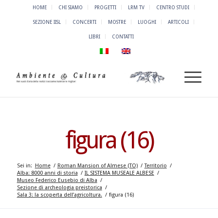
HOME
CHI SIAMO
PROGETTI
LRM TV
CENTRO STUDI
SEZIONE IISL
CONCERTI
MOSTRE
LUOGHI
ARTICOLI
LIBRI
CONTATTI
figura (16)
Sei in:
Home
/
Roman Mansion of Almese (TO)
/
Territorio
/
Alba: 8000 anni di storia
/
IL SISTEMA MUSEALE ALBESE
/
Museo Federico Eusebio di Alba
/
Sezione di archeologia preistorica
/
Sala 3: la scoperta dell’agricoltura.
/
figura (16)