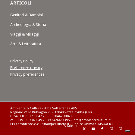
ARTICOLI
Genitori & Bambini
Archeologia & Storia
Viaggi & Miraggi
Arte & Letteratura
Privacy Policy
Preferenze privacy
Privacy preferences
Ambiente & Cultura - Alba Sotterranea APS
Regione Valle Rubiagno 23 - 12040 Vezza d’Alba (CN)
P. Iva IT 03381730047 – C.F. 90044760040
cell. +39 3397349949 - +39 3426433395 - info@ambientecultura.it
PEC: ambiente-e-cultura@pec.libero.it - Codice Univoco: M5UXCR1