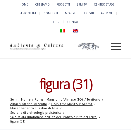
HOME
CHI SIAMO
PROGETTI
LRM TV
CENTRO STUDI
SEZIONE IISL
CONCERTI
MOSTRE
LUOGHI
ARTICOLI
LIBRI
CONTATTI
figura (31)
Sei in:
Home
/
Roman Mansion of Almese (TO)
/
Territorio
/
Alba: 8000 anni di storia
/
IL SISTEMA MUSEALE ALBESE
/
Museo Federico Eusebio di Alba
/
Sezione di archeologia preistorica
/
Sala 7: vita quotidiana dell’Età del Bronzo e l’Età del Ferro.
/
figura (31)