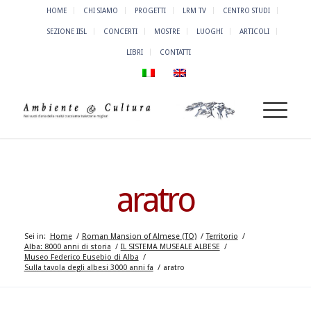
HOME
CHI SIAMO
PROGETTI
LRM TV
CENTRO STUDI
SEZIONE IISL
CONCERTI
MOSTRE
LUOGHI
ARTICOLI
LIBRI
CONTATTI
aratro
Sei in:
Home
/
Roman Mansion of Almese (TO)
/
Territorio
/
Alba: 8000 anni di storia
/
IL SISTEMA MUSEALE ALBESE
/
Museo Federico Eusebio di Alba
/
Sulla tavola degli albesi 3000 anni fa
/
aratro