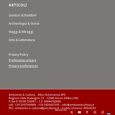
ARTICOLI
Genitori & Bambini
Archeologia & Storia
Viaggi & Miraggi
Arte & Letteratura
Privacy Policy
Preferenze privacy
Privacy preferences
Ambiente & Cultura - Alba Sotterranea APS
Regione Valle Rubiagno 23 - 12040 Vezza d’Alba (CN)
P. Iva IT 03381730047 – C.F. 90044760040
cell. +39 3397349949 - +39 3426433395 - info@ambientecultura.it
PEC: ambiente-e-cultura@pec.libero.it - Codice Univoco: M5UXCR1