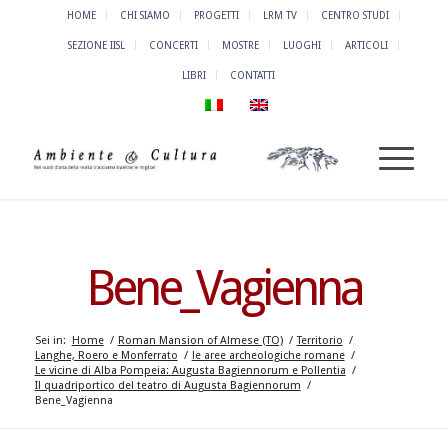
HOME
CHI SIAMO
PROGETTI
LRM TV
CENTRO STUDI
SEZIONE IISL
CONCERTI
MOSTRE
LUOGHI
ARTICOLI
LIBRI
CONTATTI
Bene_Vagienna
Sei in:
Home
/
Roman Mansion of Almese (TO)
/
Territorio
/
Langhe, Roero e Monferrato
/
le aree archeologiche romane
/
Le vicine di Alba Pompeia: Augusta Bagiennorum e Pollentia
/
Il quadriportico del teatro di Augusta Bagiennorum
/
Bene_Vagienna