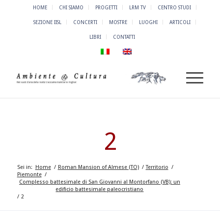
HOME
CHI SIAMO
PROGETTI
LRM TV
CENTRO STUDI
SEZIONE IISL
CONCERTI
MOSTRE
LUOGHI
ARTICOLI
LIBRI
CONTATTI
2
Sei in:
Home
/
Roman Mansion of Almese (TO)
/
Territorio
/
Piemonte
/
Complesso battesimale di San Giovanni al Montorfano (VB): un
edificio battesimale paleocristiano
/
2