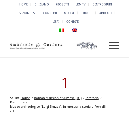
HOME
CHI SIAMO
PROGETTI
LRM TV
CENTRO STUDI
SEZIONE IISL
CONCERTI
MOSTRE
LUOGHI
ARTICOLI
LIBRI
CONTATTI
1
Sei in:
Home
/
Roman Mansion of Almese (TO)
/
Territorio
/
Piemonte
/
Museo archeologico “Luigi Bruzza”: in mostra la storia di Vercelli
/
1