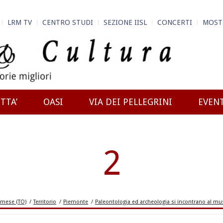
LRM TV
CENTRO STUDI
SEZIONE IISL
CONCERTI
MOST
TTA’
OASI
VIA DEI PELLEGRINI
EVEN
2
mese (TO)
/
Territorio
/
Piemonte
/
Paleontologia ed archeologia si incontrano al mu