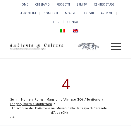
HOME
CHI SIAMO
PROGETTI
LRM TV
CENTRO STUDI
SEZIONE IISL
CONCERTI
MOSTRE
LUOGHI
ARTICOLI
LIBRI
CONTATTI
4
Sei in:
Home
/
Roman Mansion of Almese (TO)
/
Territorio
/
Langhe, Roero e Monferrato
/
Lo scontro del 1544 rivive nel Museo della Battaglia di Ceresole
d’Alba (CN)
/
4