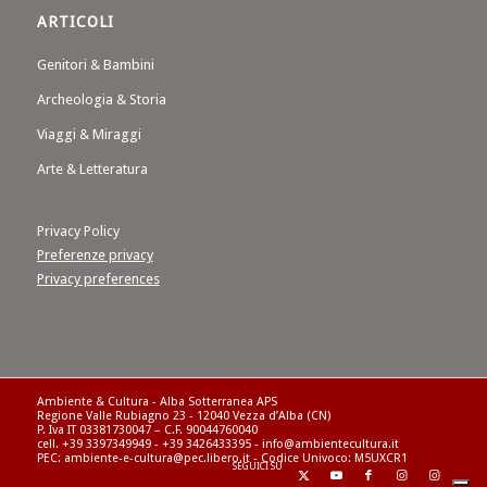
ARTICOLI
Genitori & Bambini
Archeologia & Storia
Viaggi & Miraggi
Arte & Letteratura
Privacy Policy
Preferenze privacy
Privacy preferences
Ambiente & Cultura - Alba Sotterranea APS
Regione Valle Rubiagno 23 - 12040 Vezza d’Alba (CN)
P. Iva IT 03381730047 – C.F. 90044760040
cell. +39 3397349949 - +39 3426433395 - info@ambientecultura.it
PEC: ambiente-e-cultura@pec.libero.it - Codice Univoco: M5UXCR1