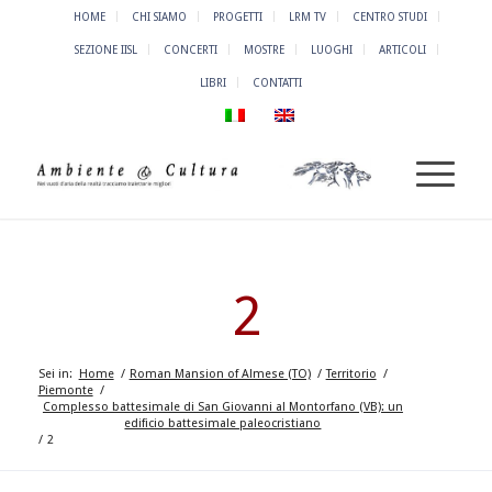
HOME
CHI SIAMO
PROGETTI
LRM TV
CENTRO STUDI
SEZIONE IISL
CONCERTI
MOSTRE
LUOGHI
ARTICOLI
LIBRI
CONTATTI
2
Sei in:
Home
/
Roman Mansion of Almese (TO)
/
Territorio
/
Piemonte
/
Complesso battesimale di San Giovanni al Montorfano (VB): un
edificio battesimale paleocristiano
/
2