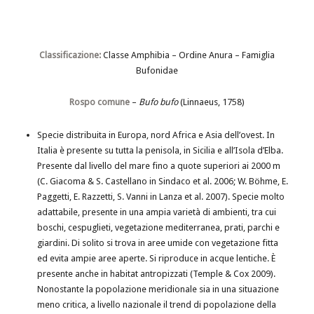
Classificazione:
Classe Amphibia – Ordine Anura – Famiglia
Bufonidae
Rospo comune
–
Bufo bufo
(Linnaeus, 1758)
Specie distribuita in Europa, nord Africa e Asia dell’ovest. In
Italia è presente su tutta la penisola, in Sicilia e all’Isola d’Elba.
Presente dal livello del mare fino a quote superiori ai 2000 m
(C. Giacoma & S. Castellano in Sindaco et al. 2006; W. Böhme, E.
Paggetti, E. Razzetti, S. Vanni in Lanza et al. 2007). Specie molto
adattabile, presente in una ampia varietà di ambienti, tra cui
boschi, cespuglieti, vegetazione mediterranea, prati, parchi e
giardini. Di solito si trova in aree umide con vegetazione fitta
ed evita ampie aree aperte. Si riproduce in acque lentiche. È
presente anche in habitat antropizzati (Temple & Cox 2009).
Nonostante la popolazione meridionale sia in una situazione
meno critica, a livello nazionale il trend di popolazione della