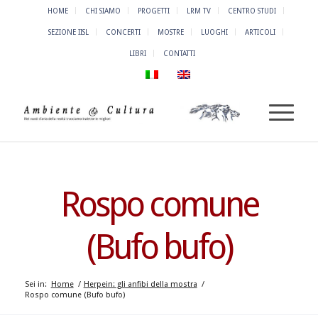
HOME
CHI SIAMO
PROGETTI
LRM TV
CENTRO STUDI
SEZIONE IISL
CONCERTI
MOSTRE
LUOGHI
ARTICOLI
LIBRI
CONTATTI
Rospo comune
(Bufo bufo)
Sei in:
Home
/
Herpein: gli anfibi della mostra
/
Rospo comune (Bufo bufo)