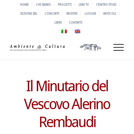
HOME
CHI SIAMO
PROGETTI
LRM TV
CENTRO STUDI
SEZIONE IISL
CONCERTI
MOSTRE
LUOGHI
ARTICOLI
LIBRI
CONTATTI
Il Minutario del
Vescovo Alerino
Rembaudi