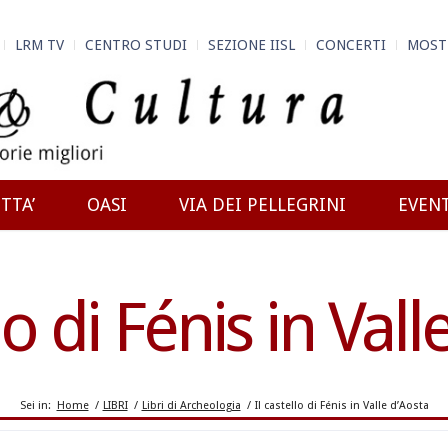
LRM TV
CENTRO STUDI
SEZIONE IISL
CONCERTI
MOST
TTA’
OASI
VIA DEI PELLEGRINI
EVEN
lo di Fénis in Val
Sei in:
Home
/
LIBRI
/
Libri di Archeologia
/
Il castello di Fénis in Valle d’Aosta