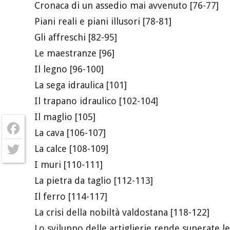
Cronaca di un assedio mai avvenuto [76-77]
Piani reali e piani illusori [78-81]
Gli affreschi [82-95]
Le maestranze [96]
Il legno [96-100]
La sega idraulica [101]
Il trapano idraulico [102-104]
Il maglio [105]
La cava [106-107]
Facebook
La calce [108-109]
I muri [110-111]
Twitter
La pietra da taglio [112-113]
Il ferro [114-117]
La crisi della nobiltà valdostana [118-122]
Lo sviluppo delle artiglierie rende superate le