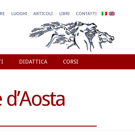
RE
LUOGHI
ARTICOLI
LIBRI
CONTATTI
TI
DIDATTICA
CORSI
le d’Aosta