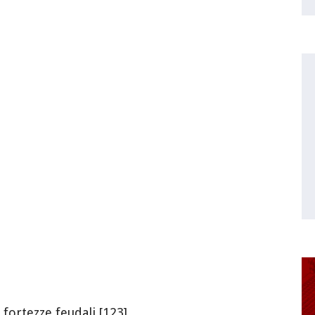
 fortezze feudali [123]