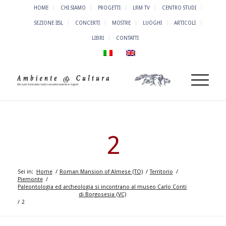
HOME
CHI SIAMO
PROGETTI
LRM TV
CENTRO STUDI
SEZIONE IISL
CONCERTI
MOSTRE
LUOGHI
ARTICOLI
LIBRI
CONTATTI
2
Sei in:
Home
/
Roman Mansion of Almese (TO)
/
Territorio
/
Piemonte
/
Paleontologia ed archeologia si incontrano al museo Carlo Conti
di Borgosesia (VC)
/
2