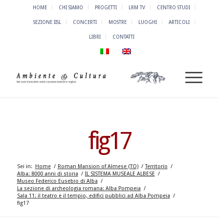
HOME
CHI SIAMO
PROGETTI
LRM TV
CENTRO STUDI
SEZIONE IISL
CONCERTI
MOSTRE
LUOGHI
ARTICOLI
LIBRI
CONTATTI
fig17
Sei in:
Home
/
Roman Mansion of Almese (TO)
/
Territorio
/
Alba: 8000 anni di storia
/
IL SISTEMA MUSEALE ALBESE
/
Museo Federico Eusebio di Alba
/
La sezione di archeologia romana: Alba Pompeia
/
Sala 11: il teatro e il tempio, edifici pubblici ad Alba Pompeia
/
fig17