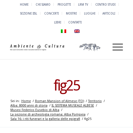
HOME
CHI SIAMO
PROGETTI
LRM TV
CENTRO STUDI
SEZIONE IISL
CONCERTI
MOSTRE
LUOGHI
ARTICOLI
LIBRI
CONTATTI
fig25
Sei in:
Home
/
Roman Mansion of Almese (TO)
/
Territorio
/
Alba: 8000 anni di storia
/
IL SISTEMA MUSEALE ALBESE
/
Museo Federico Eusebio di Alba
/
La sezione di archeologia romana: Alba Pompeia
/
Sala 16: i riti funerari e la galleria delle epigrafi
/
fig25