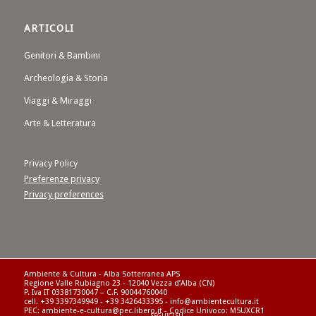
ARTICOLI
Genitori & Bambini
Archeologia & Storia
Viaggi & Miraggi
Arte & Letteratura
Privacy Policy
Preferenze privacy
Privacy preferences
Ambiente & Cultura - Alba Sotterranea APS
Regione Valle Rubiagno 23 - 12040 Vezza d’Alba (CN)
P. Iva IT 03381730047 – C.F. 90044760040
cell. +39 3397349949 - +39 3426433395 - info@ambientecultura.it
PEC: ambiente-e-cultura@pec.libero.it - Codice Univoco: M5UXCR1