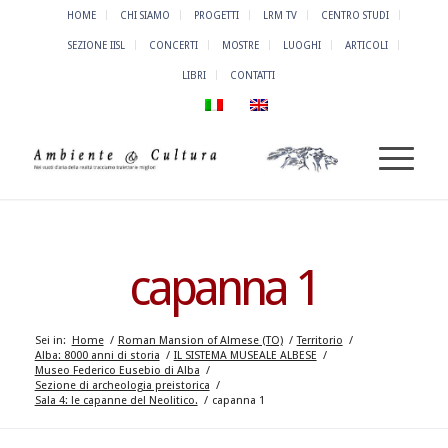
HOME
CHI SIAMO
PROGETTI
LRM TV
CENTRO STUDI
SEZIONE IISL
CONCERTI
MOSTRE
LUOGHI
ARTICOLI
LIBRI
CONTATTI
capanna 1
Sei in:
Home
/
Roman Mansion of Almese (TO)
/
Territorio
/
Alba: 8000 anni di storia
/
IL SISTEMA MUSEALE ALBESE
/
Museo Federico Eusebio di Alba
/
Sezione di archeologia preistorica
/
Sala 4: le capanne del Neolitico.
/
capanna 1