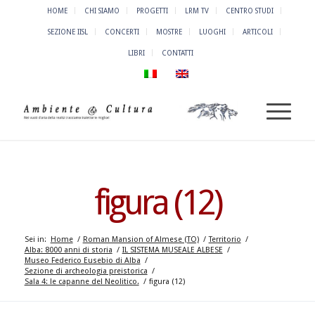
HOME
CHI SIAMO
PROGETTI
LRM TV
CENTRO STUDI
SEZIONE IISL
CONCERTI
MOSTRE
LUOGHI
ARTICOLI
LIBRI
CONTATTI
figura (12)
Sei in:
Home
/
Roman Mansion of Almese (TO)
/
Territorio
/
Alba: 8000 anni di storia
/
IL SISTEMA MUSEALE ALBESE
/
Museo Federico Eusebio di Alba
/
Sezione di archeologia preistorica
/
Sala 4: le capanne del Neolitico.
/
figura (12)