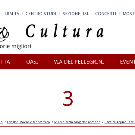
LRM TV
CENTRO STUDI
SEZIONE IISL
CONCERTI
MOST
TTA’
OASI
VIA DEI PELLEGRINI
EVEN
3
io
/
Langhe, Roero e Monferrato
/
le aree archeologiche romane
/
L’antica Aquae Stati