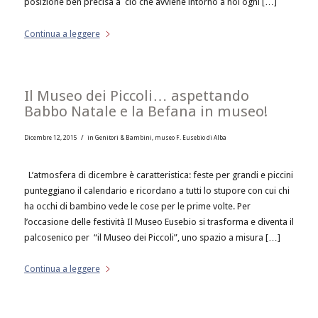
posizione ben precisa a ciò che avviene intorno a noi ogni […]
Continua a leggere
Il Museo dei Piccoli… aspettando
Babbo Natale e la Befana in museo!
/
Dicembre 12, 2015
in
Genitori & Bambini
,
museo F. Eusebio di Alba
L’atmosfera di dicembre è caratteristica: feste per grandi e piccini
punteggiano il calendario e ricordano a tutti lo stupore con cui chi
ha occhi di bambino vede le cose per le prime volte. Per
l’occasione delle festività Il Museo Eusebio si trasforma e diventa il
palcosenico per “il Museo dei Piccoli”, uno spazio a misura […]
Continua a leggere