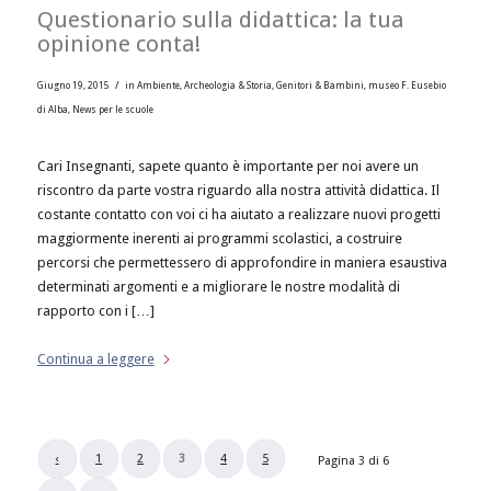
Questionario sulla didattica: la tua
opinione conta!
/
Giugno 19, 2015
in
Ambiente
,
Archeologia & Storia
,
Genitori & Bambini
,
museo F. Eusebio
di Alba
,
News per le scuole
Cari Insegnanti, sapete quanto è importante per noi avere un
riscontro da parte vostra riguardo alla nostra attività didattica. Il
costante contatto con voi ci ha aiutato a realizzare nuovi progetti
maggiormente inerenti ai programmi scolastici, a costruire
percorsi che permettessero di approfondire in maniera esaustiva
determinati argomenti e a migliorare le nostre modalità di
rapporto con i […]
Continua a leggere
‹
1
2
3
4
5
Pagina 3 di 6