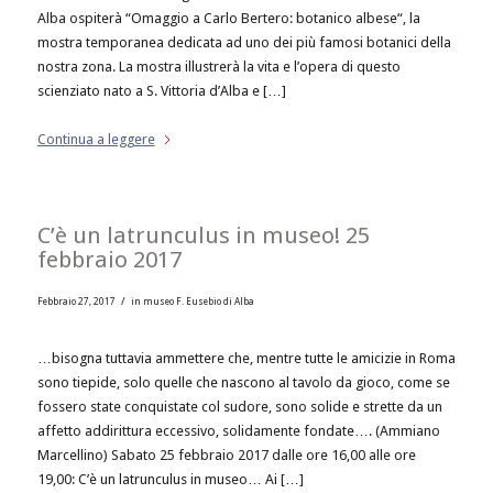
Alba ospiterà “Omaggio a Carlo Bertero: botanico albese“, la
mostra temporanea dedicata ad uno dei più famosi botanici della
nostra zona. La mostra illustrerà la vita e l’opera di questo
scienziato nato a S. Vittoria d’Alba e […]
Continua a leggere
C’è un latrunculus in museo! 25
febbraio 2017
/
Febbraio 27, 2017
in
museo F. Eusebio di Alba
…bisogna tuttavia ammettere che, mentre tutte le amicizie in Roma
sono tiepide, solo quelle che nascono al tavolo da gioco, come se
fossero state conquistate col sudore, sono solide e strette da un
affetto addirittura eccessivo, solidamente fondate…. (Ammiano
Marcellino) Sabato 25 febbraio 2017 dalle ore 16,00 alle ore
19,00: C’è un latrunculus in museo… Ai […]