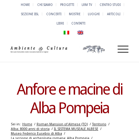
HOME
CHI SIAMO
PROGETTI
LRM TV
CENTRO STUDI
SEZIONE IISL
CONCERTI
MOSTRE
LUOGHI
ARTICOLI
LIBRI
CONTATTI
Anfore e macine di
Alba Pompeia
Sei in:
Home
/
Roman Mansion of Almese (TO)
/
Territorio
/
Alba: 8000 anni di storia
/
IL SISTEMA MUSEALE ALBESE
/
Museo Federico Eusebio di Alba
/
La sezione di archeologia romana: Alba Pompeia
/