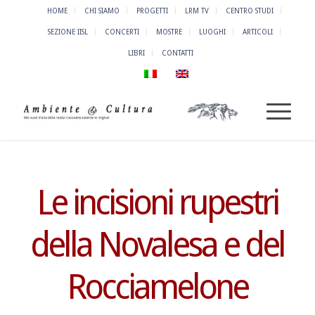
HOME
CHI SIAMO
PROGETTI
LRM TV
CENTRO STUDI
SEZIONE IISL
CONCERTI
MOSTRE
LUOGHI
ARTICOLI
LIBRI
CONTATTI
Le incisioni rupestri
della Novalesa e del
Rocciamelone