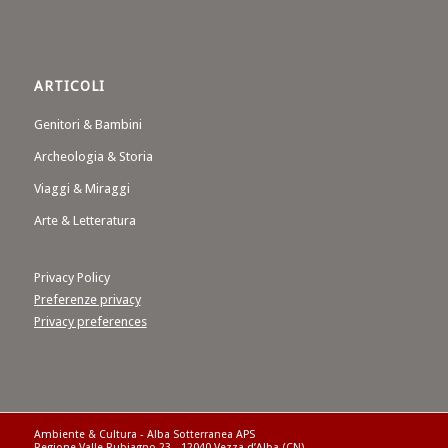
ARTICOLI
Genitori & Bambini
Archeologia & Storia
Viaggi & Miraggi
Arte & Letteratura
Privacy Policy
Preferenze privacy
Privacy preferences
Ambiente & Cultura - Alba Sotterranea APS
Regione Valle Rubiagno 23 - 12040 Vezza d’Alba (CN)