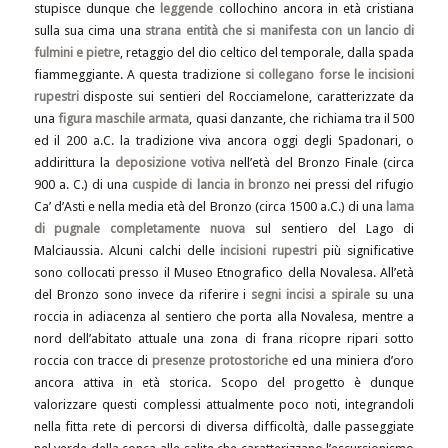
stupisce dunque che
leggende
collochino ancora in età cristiana
sulla sua cima una
strana entità
che si manifesta con un lancio di
fulmini e pietre
, retaggio del dio celtico del temporale, dalla spada
fiammeggiante. A questa tradizione
si collegano forse le incisioni
rupestri
disposte sui sentieri del Rocciamelone, caratterizzate da
una
figura maschile armata
, quasi danzante, che richiama tra il 500
ed il 200 a.C. la tradizione viva ancora oggi degli Spadonari, o
addirittura la
deposizione votiva
nell’età del Bronzo Finale (circa
900 a. C.) di una
cuspide di lancia in bronzo
nei pressi del rifugio
Ca’ d’Asti e nella media età del Bronzo (circa 1500 a.C.) di una
lama
di pugnale completamente nuova
sul sentiero del Lago di
Malciaussia. Alcuni calchi delle
incisioni rupestri
più significative
sono collocati presso il Museo Etnografico della Novalesa. All’età
del Bronzo sono invece da riferire i
segni incisi a spirale
su una
roccia in adiacenza al sentiero che porta alla Novalesa, mentre a
nord dell’abitato attuale una zona di frana ricopre ripari sotto
roccia con tracce di
presenze protostoriche
ed una miniera d’oro
ancora attiva in età storica. Scopo del progetto è dunque
valorizzare questi complessi attualmente poco noti, integrandoli
nella fitta rete di percorsi di diversa difficoltà, dalle passeggiate