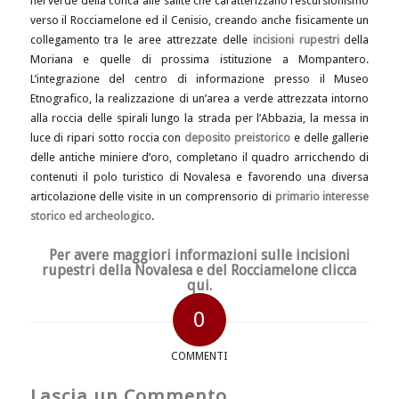
nel verde della conca alle salite che caratterizzano l’escursionismo
verso il Rocciamelone ed il Cenisio, creando anche fisicamente un
collegamento tra le aree attrezzate delle
incisioni rupestri
della
Moriana e quelle di prossima istituzione a Mompantero.
L’integrazione del centro di informazione presso il Museo
Etnografico, la realizzazione di un’area a verde attrezzata intorno
alla roccia delle spirali lungo la strada per l’Abbazia, la messa in
luce di ripari sotto roccia con
deposito preistorico
e delle gallerie
delle antiche miniere d’oro, completano il quadro arricchendo di
contenuti il polo turistico di Novalesa e favorendo una diversa
articolazione delle visite in un comprensorio di
primario interesse
storico ed archeologico
.
Per avere maggiori informazioni sulle incisioni
rupestri della Novalesa e del Rocciamelone
clicca
qui.
0
COMMENTI
Lascia un Commento