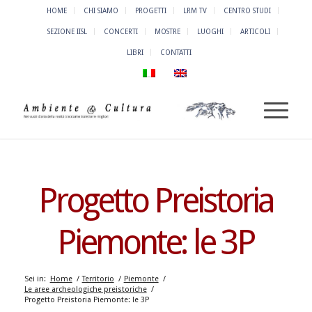
HOME
CHI SIAMO
PROGETTI
LRM TV
CENTRO STUDI
SEZIONE IISL
CONCERTI
MOSTRE
LUOGHI
ARTICOLI
LIBRI
CONTATTI
Progetto Preistoria
Piemonte: le 3P
Sei in:
Home
/
Territorio
/
Piemonte
/
Le aree archeologiche preistoriche
/
Progetto Preistoria Piemonte: le 3P