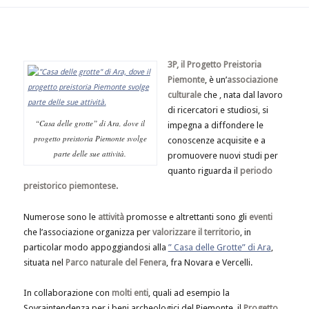
3P, il Progetto Preistoria
Piemonte
, è un’
associazione
culturale
che , nata dal lavoro
di ricercatori e studiosi, si
“Casa delle grotte” di Ara, dove il
impegna a diffondere le
progetto preistoria Piemonte svolge
conoscenze acquisite e a
parte delle sue attività.
promuovere nuovi studi per
quanto riguarda il
periodo
preistorico piemontese.
Numerose sono le
attività
promosse e altrettanti sono gli
eventi
che l’associazione organizza per
valorizzare il territorio
, in
particolar modo appoggiandosi alla
” Casa delle Grotte” di Ara
,
situata nel
Parco naturale del Fenera
, fra Novara e Vercelli.
In collaborazione con
molti enti
, quali ad esempio la
Sovraintendenza per i beni archeologici del Piemonte, il
Progetto