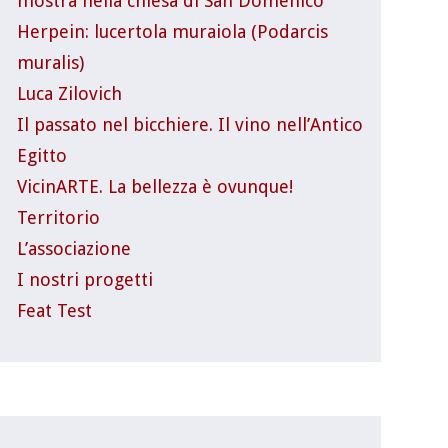
mostra nella chiesa di San Domenico
Herpein: lucertola muraiola (Podarcis
muralis)
Luca Zilovich
Il passato nel bicchiere. Il vino nell’Antico
Egitto
VicinARTE. La bellezza è ovunque!
Territorio
L’associazione
I nostri progetti
Feat Test