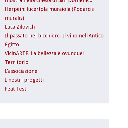
mostra nella chiesa di San Domenico
Herpein: lucertola muraiola (Podarcis
muralis)
Luca Zilovich
Il passato nel bicchiere. Il vino nell’Antico
Egitto
VicinARTE. La bellezza è ovunque!
Territorio
L’associazione
I nostri progetti
Feat Test