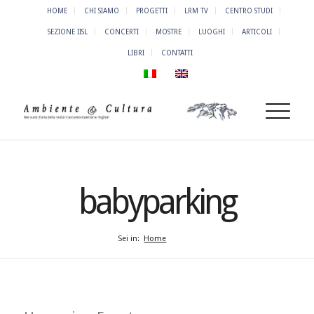
HOME
CHI SIAMO
PROGETTI
LRM TV
CENTRO STUDI
SEZIONE IISL
CONCERTI
MOSTRE
LUOGHI
ARTICOLI
LIBRI
CONTATTI
babyparking
Sei in:
Home