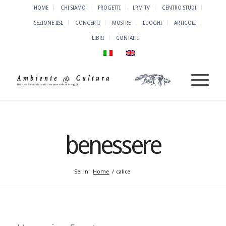
HOME
CHI SIAMO
PROGETTI
LRM TV
CENTRO STUDI
SEZIONE IISL
CONCERTI
MOSTRE
LUOGHI
ARTICOLI
LIBRI
CONTATTI
benessere
Sei in:
Home
/
calice