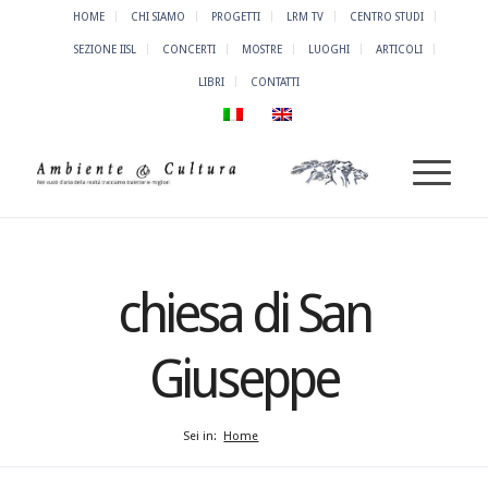
HOME
CHI SIAMO
PROGETTI
LRM TV
CENTRO STUDI
SEZIONE IISL
CONCERTI
MOSTRE
LUOGHI
ARTICOLI
LIBRI
CONTATTI
chiesa di San
Giuseppe
Sei in:
Home